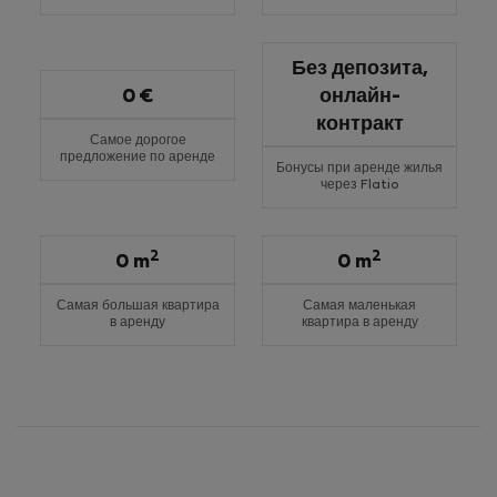
Без депозита,
0 €
онлайн-
контракт
Самое дорогое
предложение по аренде
Бонусы при аренде жилья
через Flatio
2
2
0 m
0 m
Самая большая квартира
Самая маленькая
в аренду
квартира в аренду