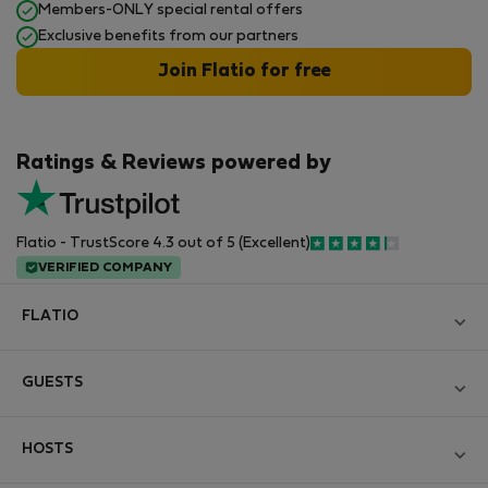
Members-ONLY special rental offers
Exclusive benefits from our partners
Join Flatio for free
Ratings & Reviews powered by
Flatio - TrustScore 4.3 out of 5 (Excellent)
VERIFIED COMPANY
FLATIO
Блог
GUESTS
Become a Partner
Log in
Вступайте в клуб инспекторов Nomad
HOSTS
Create new account
Contact and Impressum