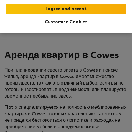
Customise Cookies
Аренда квартир в Cowes
При планировании своего визита в Cowes и поиске
жилья, аренда квартир в Cowes имеет множество
преимуществ, так как это отличный выбор, если вы не
готовы инвестировать в недвижимость или планируете
временное пребывание здесь.
Flatio специализируется на полностью меблированных
квартирах в Cowes, готовых к заселению, так что вам
не придется беспокоиться о логистике и расходах на
приобретение мебели в арендуемое жилье.