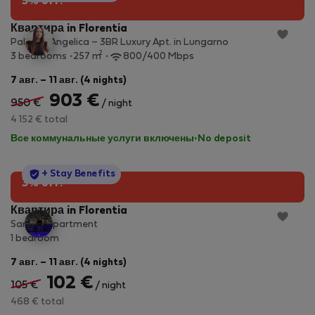
5% off!
Квартира in Florentia
Palazzo Angelica – 3BR Luxury Apt. in Lungarno
2
3 bedrooms
257 m
800/400 Mbps
7 авг. – 11 авг. (4 nights)
903 €
950 €
/ night
4 152 € total
Все коммунальные услуги включены
·
No deposit
StayProtection
+ Stay Benefits
3% off!
Квартира in Florentia
Sandra Apartment
1 bedroom
7 авг. – 11 авг. (4 nights)
102 €
105 €
/ night
468 € total