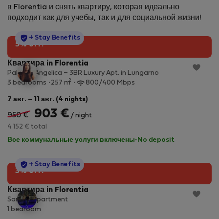
в Florentia и снять квартиру, которая идеально
подходит как для учебы, так и для социальной жизни!
StayProtection
+ Stay Benefits
5% off!
Квартира in Florentia
Palazzo Angelica – 3BR Luxury Apt. in Lungarno
2
3 bedrooms
257 m
800/400 Mbps
7 авг. – 11 авг. (4 nights)
903 €
950 €
/ night
4 152 € total
Все коммунальные услуги включены
·
No deposit
StayProtection
+ Stay Benefits
3% off!
Квартира in Florentia
Sandra Apartment
1 bedroom