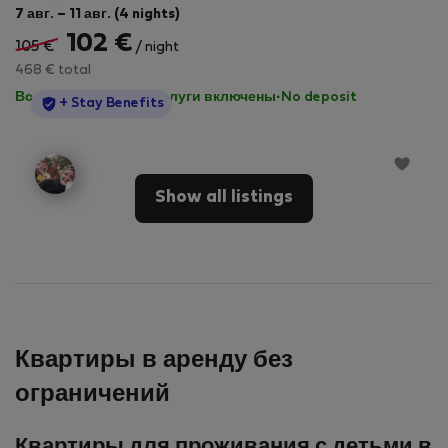
7 авг. – 11 авг. (4 nights)
102 €
105 €
/ night
468 € total
Все коммунальные услуги включены
·
No deposit
StayProtection
+ Stay Benefits
Show all listings
Квартиры в аренду без
ограничений
Квартиры для проживания с детьми в