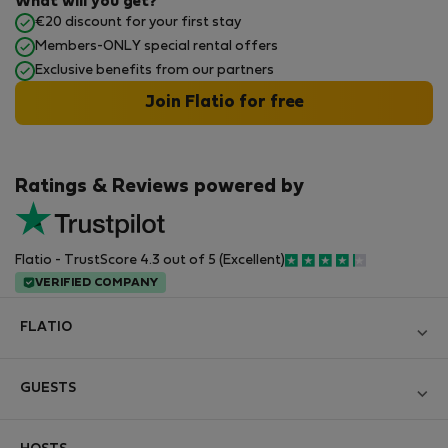
What will you get?
€20 discount for your first stay
Members-ONLY special rental offers
Exclusive benefits from our partners
Join Flatio for free
Ratings & Reviews powered by
Flatio - TrustScore 4.3 out of 5 (Excellent)
VERIFIED COMPANY
FLATIO
Блог
GUESTS
Become a Partner
Log in
Вступайте в клуб инспекторов Nomad