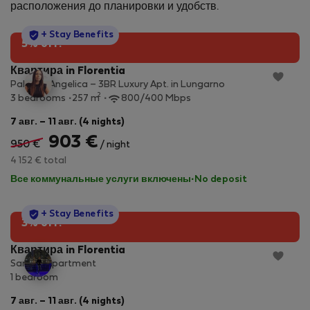
расположения до планировки и удобств.
StayProtection
+ Stay Benefits
5% off!
Квартира in Florentia
Palazzo Angelica – 3BR Luxury Apt. in Lungarno
2
3 bedrooms
257 m
800/400 Mbps
7 авг. – 11 авг. (4 nights)
903 €
950 €
/ night
4 152 € total
Все коммунальные услуги включены
·
No deposit
StayProtection
+ Stay Benefits
3% off!
Квартира in Florentia
Sandra Apartment
1 bedroom
7 авг. – 11 авг. (4 nights)