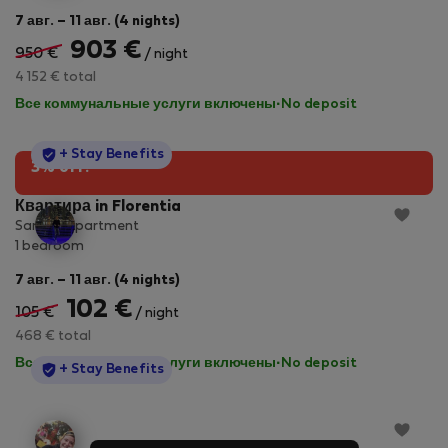
7 авг. – 11 авг. (4 nights)
903 €
950 €
/ night
4 152 € total
Все коммунальные услуги включены
·
No deposit
StayProtection
+ Stay Benefits
3% off!
Квартира in Florentia
Sandra Apartment
1 bedroom
7 авг. – 11 авг. (4 nights)
102 €
105 €
/ night
468 € total
Все коммунальные услуги включены
·
No deposit
StayProtection
+ Stay Benefits