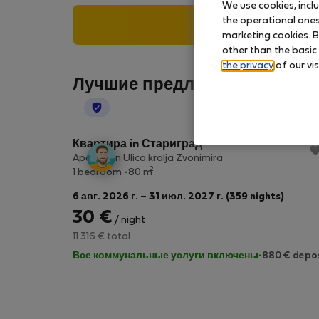
We use cookies, incl
the operational ones 
Search
marketing cookies. B
other than the basic
the privacy
of our vis
Лучшие предложения в горо
StayProtection
Квартира in Стариград
Apartman Ulica kralja Zvonimira
2
1 bedroom
80 m
6 авг. 2026 г. – 31 июл. 2027 г. (359 nights)
30 €
/ night
11 316 € total
Все коммунальные услуги включены
·
880 € depo