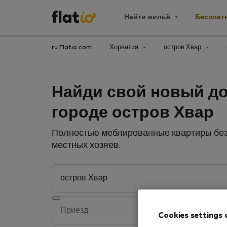
Найти жильё
Бесплат
ru.Flatio.com
Хорватия
остров Хвар
Найди свой новый д
городе остров Хвар
Полностью меблированные квартиры без 
местных хозяев.
Cookies settings 