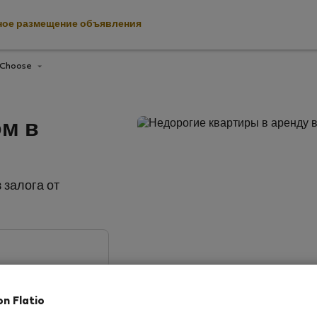
ное размещение объявления
Choose
ом в
залога от
on Flatio