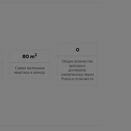
0
2
80 m
Общее количество
арендных
Самая маленькая
договоров,
квартира в аренду
заключенных через
Flatio в этом месте