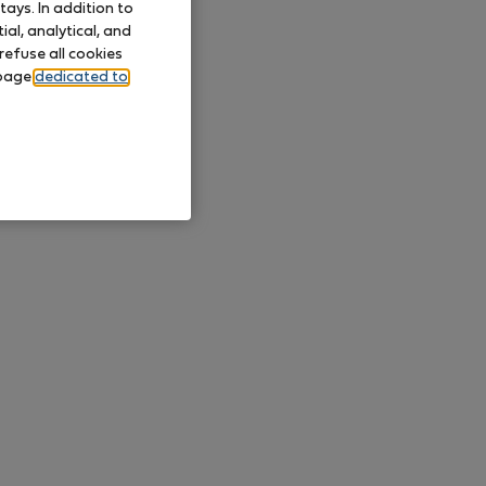
ays. In addition to
al, analytical, and
refuse all cookies
 page
dedicated to