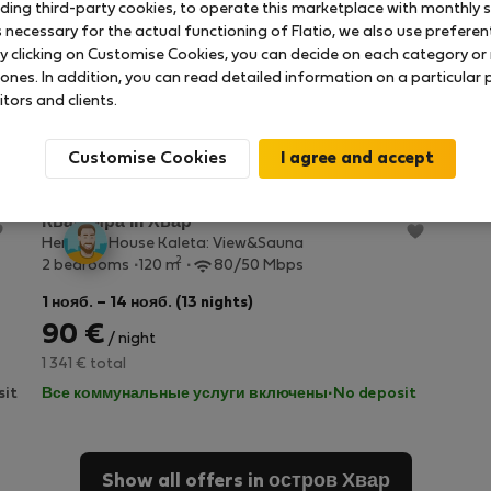
uding third-party cookies, to operate this marketplace with monthly st
necessary for the actual functioning of Flatio, we also use preferenti
y clicking on Customise Cookies, you can decide on each category or 
 ones. In addition, you can read detailed information on a particular
itors and clients.
де остров Хвар
Customise Cookies
StayProtection
+ Stay Benefits
Квартира in Хвар
Heritage House Kaleta: View&Sauna
2
2 bedrooms
120 m
80/50 Mbps
1 нояб. – 14 нояб. (13 nights)
90 €
/ night
1 341 € total
sit
Все коммунальные услуги включены
·
No deposit
Show all offers in остров Хвар