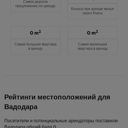
Самое дорогое
предложение по аренде
Бонусы при аренде жилья
через Flatio
2
2
0 m
0 m
Самая большая квартира
Самая маленькая
в аренду
квартира в аренду
Рейтинги местоположений для
Вадодара
Посетители и потенциальные арендаторы поставили
Вадодара общий балл 0.