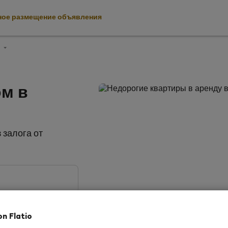
ное размещение объявления
н
ом в
залога от
on Flatio