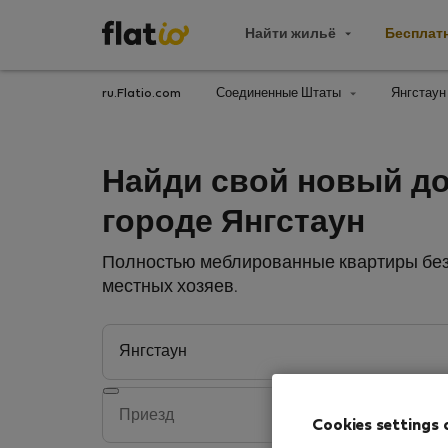
Найти жильё
Бесплат
ru.Flatio.com
Соединенные Штаты
Янгстау
Найди свой новый д
городе Янгстаун
Полностью меблированные квартиры без 
местных хозяев.
Cookies settings 