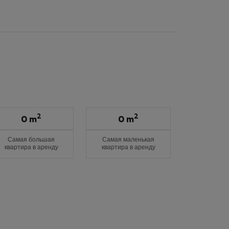
2
2
0 m
0 m
Самая большая
Самая маленькая
квартира в аренду
квартира в аренду