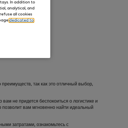
ays. In addition to
al, analytical, and
refuse all cookies
 page
dedicated to
 преимуществ, так как это отличный выбор,
о вам не придется беспокоиться о логистике и
р позволит вам мгновенно найти идеальный
ными затратами, ознакомьтесь с