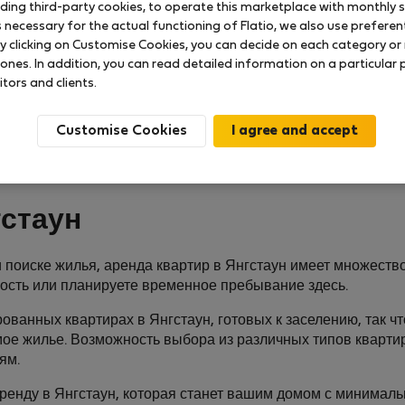
uding third-party cookies, to operate this marketplace with monthly st
necessary for the actual functioning of Flatio, we also use preferenti
y clicking on Customise Cookies, you can decide on each category or 
 ones. In addition, you can read detailed information on a particular
itors and clients.
Customise Cookies
гстаун
 поиске жилья, аренда квартир в Янгстаун имеет множество
ость или планируете временное пребывание здесь.
ованных квартирах в Янгстаун, готовых к заселению, так чт
мое жилье. Возможность выбора из различных типов кварти
ям.
аренду в Янгстаун, которая станет вашим домом с минималь