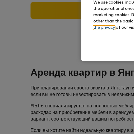
We use cookies, incl
the operational ones 
Search
marketing cookies. B
other than the basic
the privacy
of our vis
Аренда квартир в Ян
При планировании своего визита в Янгстаун и
если вы не готовы инвестировать в недвижим
Flatio специализируется на полностью меблир
расходах на приобретение мебели в арендуе
вариант, соответствующий вашим потребност
Если вы хотите найти идеальную квартиру в 