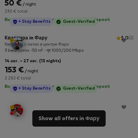
50 €
/ night
230 € total
Все коммунальные услуги включены
·
No deposit
StayProtection
+ Stay Benefits
Guest-Verified
Квартира in Фару
5.0
(2)
Квартира с патио в центре Фаро
2
3 bedrooms
110 m
1000/200 Mbps
14 авг. – 27 авг. (13 nights)
153 €
/ night
2 292 € total
Все коммунальные услуги включены
·
No deposit
StayProtection
+ Stay Benefits
Guest-Verified
Show all offers in Фару