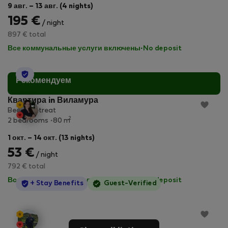
9 авг. – 13 авг. (4 nights)
195 €
/ night
897 € total
Все коммунальные услуги включены
·
No deposit
StayProtection
Рекомендуем
Квартира in Виламура
Beach Retreat
2
2 bedrooms
80 m
1 окт. – 14 окт. (13 nights)
53 €
/ night
792 € total
Все коммунальные услуги включены
·
No deposit
StayProtection
+ Stay Benefits
Guest-Verified