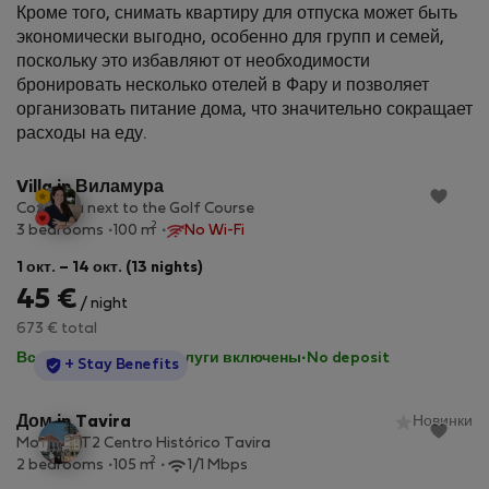
Кроме того, снимать квартиру для отпуска может быть
экономически выгодно, особенно для групп и семей,
поскольку это избавляют от необходимости
бронировать несколько отелей в Фару и позволяет
организовать питание дома, что значительно сокращает
StayProtection
расходы на еду.
Villa in Виламура
Cozy Villa next to the Golf Course
2
3 bedrooms
100 m
No Wi-Fi
1 окт. – 14 окт. (13 nights)
45 €
/ night
673 € total
Все коммунальные услуги включены
·
No deposit
StayProtection
+ Stay Benefits
Дом in Tavira
Новинки
Moradia T2 Centro Histórico Tavira
2
2 bedrooms
105 m
1/1 Mbps