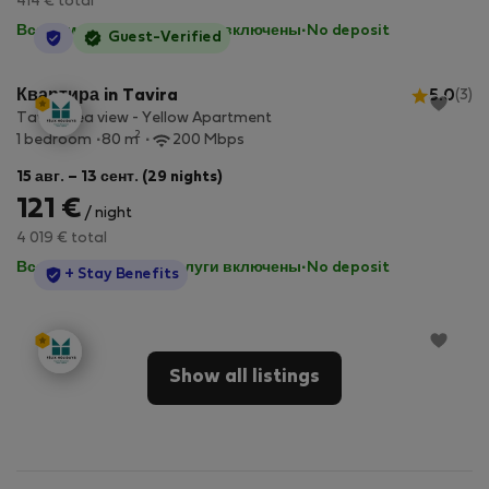
414 € total
Все коммунальные услуги включены
·
No deposit
StayProtection
Guest-Verified
Квартира in Tavira
5.0
(3)
Tavira Sea view - Yellow Apartment
2
1 bedroom
80 m
200 Mbps
15 авг. – 13 сент. (29 nights)
121 €
/ night
4 019 € total
Все коммунальные услуги включены
·
No deposit
StayProtection
+ Stay Benefits
Show all listings