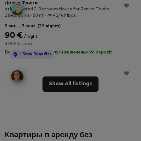
Дом in Tavira
🏡 Renovated 2-Bedroom House for Rent in Tavira
2
2 bedrooms
50 m
42/4 Mbps
9 авг. – 7 сент. (29 nights)
90 €
/ night
3 002 € total
Все коммунальные услуги включены
·
No deposit
StayProtection
+ Stay Benefits
Show all listings
Квартиры в аренду без