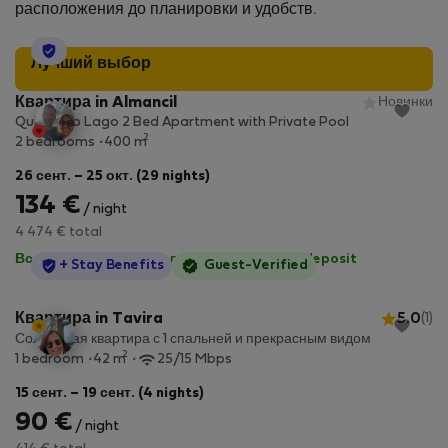
расположения до планировки и удобств.
StayProtection
Лучший выбор
Квартира in Almancil
Новинки
Quinta do Lago 2 Bed Apartment with Private Pool
2
2 bedrooms
400 m
26 сент. – 25 окт. (29 nights)
134 €
/ night
4 474 € total
Все коммунальные услуги включены
·
No deposit
StayProtection
+ Stay Benefits
Guest-Verified
Квартира in Tavira
5.0
(1)
Солнечная квартира с 1 спальней и прекрасным видом
2
1 bedroom
42 m
25/15 Mbps
15 сент. – 19 сент. (4 nights)
90 €
/ night