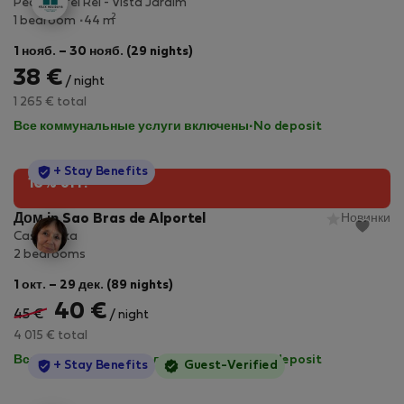
Pedras D'el Rei - Vista Jardim
2
1 bedroom
44 m
1 нояб. – 30 нояб. (29 nights)
38 €
/ night
1 265 € total
Все коммунальные услуги включены
·
No deposit
StayProtection
+ Stay Benefits
10% off!
Дом in Sao Bras de Alportel
Новинки
Casa Roxa
2 bedrooms
1 окт. – 29 дек. (89 nights)
40 €
45 €
/ night
4 015 € total
Все коммунальные услуги включены
·
No deposit
StayProtection
+ Stay Benefits
Guest-Verified