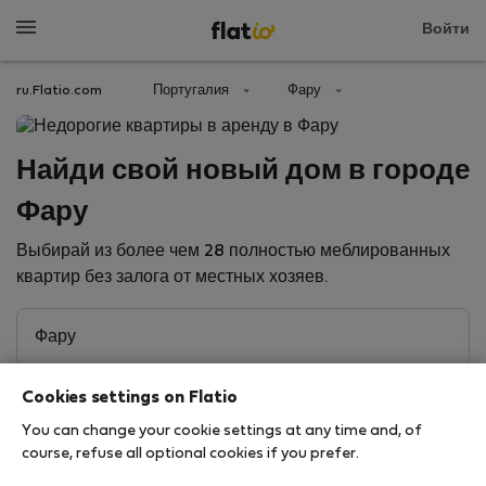
Войти
ru.Flatio.com
Португалия
Фару
Найди свой новый дом в городе
Фару
Выбирай из более чем 28 полностью меблированных
квартир без залога от местных хозяев.
Cookies settings on Flatio
You can change your cookie settings at any time and, of
course, refuse all optional cookies if you prefer.
Search