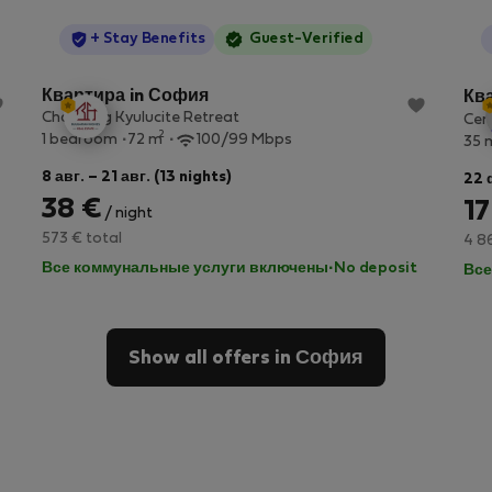
StayProtection
+ Stay Benefits
Guest-Verified
Квартира in София
Кв
Charming Kyulucite Retreat
Cen
2
1 bedroom
72 m
100/99 Mbps
35 
8 авг. – 21 авг. (13 nights)
22 
38 €
17
/ night
573 € total
4 8
Все коммунальные услуги включены
·
No deposit
Все
Show all offers in София