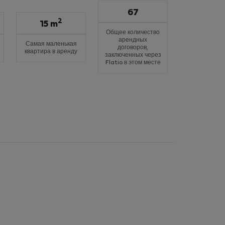
67
2
15 m
Общее количество
арендных
Самая маленькая
договоров,
квартира в аренду
заключенных через
Flatio в этом месте