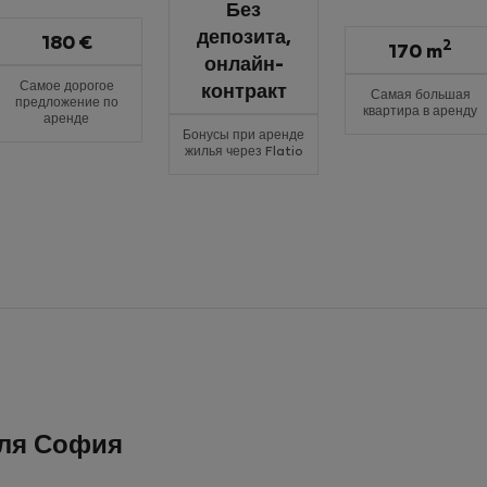
Без
депозита,
180 €
2
170 m
онлайн-
Самое дорогое
контракт
Самая большая
предложение по
квартира в аренду
аренде
Бонусы при аренде
жилья через Flatio
для София