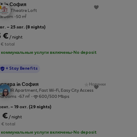
t in София
ional Theatre Loft
2
edroom
50 m
вг. – 25 авг. (8 nights)
5 €
/ night
 € total
 коммунальные услуги включены
·
No deposit
StayProtection
+ Stay Benefits
артира in София
Новинки
ury 2BR Apartment, Fast Wi-Fi, Easy City Access
2
edrooms
67 m
600/500 Mbps
ент. – 19 окт. (29 nights)
 €
/ night
1 € total
 коммунальные услуги включены
·
No deposit