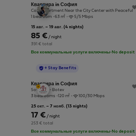
Квартира in София
Cozy Apartment Near the City Center with Peaceful
2
1 bedroom
63 m
5/5 Mbps
15 авг. – 19 авг. (4 nights)
85 €
/ night
391 € total
Все коммунальные услуги включены
·
No deposit
StayProtection
+ Stay Benefits
Квартира in София
Sofia Inn - Botev
2
3 bedrooms
120 m
100/30 Mbps
25 окт. – 7 нояб. (13 nights)
17 €
/ night
253 € total
Все коммунальные услуги включены
·
No deposit