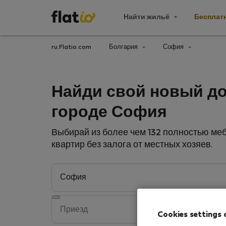
Найти жильё
Бесплат
ru.Flatio.com
Болгария
София
Найди свой новый д
городе София
Выбирай из более чем 132 полностью м
квартир без залога от местных хозяев.
Cookies settings 