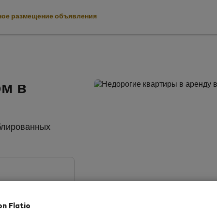
ное размещение объявления
ом в
еблированных
on Flatio