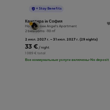
StayProtection
+ Stay Benefits
Квартира in София
Host Housee Angel's Apartment
2
2 bedrooms
110 m
2 июл. 2027 г. – 31 июл. 2027 г. (29 nights)
33 €
/ night
1 089 € total
Все коммунальные услуги включены
·
No deposit