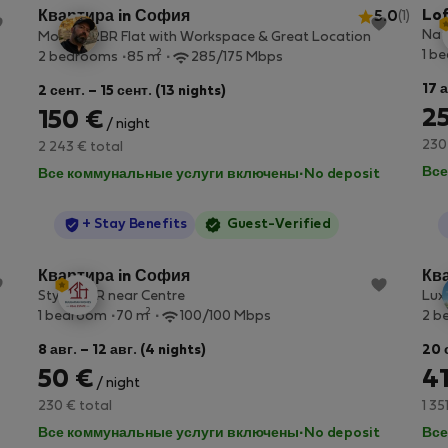
Lof
Квартира in София
5.0
(1)
Nat
Modern 2BR Flat with Workspace & Great Location
2
1 b
2 bedrooms
85 m
285/175 Mbps
17 а
2 сент. – 15 сент. (13 nights)
2
150 €
/ night
230
2 243 € total
Все
Все коммунальные услуги включены
·
No deposit
StayProtection
+ Stay Benefits
Guest-Verified
Квартира in София
Кв
Stylish 1BR near Centre
Lux
2
1 bedroom
70 m
100/100 Mbps
2 b
8 авг. – 12 авг. (4 nights)
20 с
50 €
41
/ night
230 € total
1 35
Все коммунальные услуги включены
·
No deposit
Все