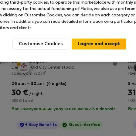
uding third-party cookies, to operate this marketplace with monthly st
necessary for the actual functioning of Flatio, we also use preferenti
y clicking on Customise Cookies, you can decide on each category or 
 ones. In addition, you can read detailed information on a particular
itors and clients.
оде София
Customise Cookies
StayProtection
+ Stay Benefits
Loft in София
Кв
.0
(6)
Déja Blue Old City Center studio.
Bri
2
1 bedroom
50 m
1 b
26 авг. – 30 авг. (4 nights)
5 м
30 €
31
/ night
138 € total
1 02
Все коммунальные услуги включены
·
No deposit
Все
StayProtection
+ Stay Benefits
Guest-Verified