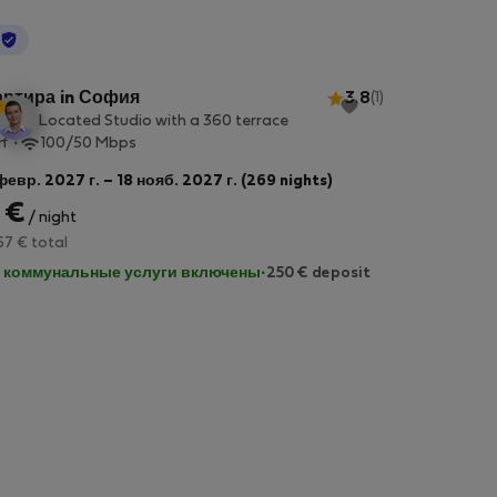
StayProtection
артира in София
3.8
(1)
trally Located Studio with a 360 terrace
2
m
100/50 Mbps
февр. 2027 г. – 18 нояб. 2027 г. (269 nights)
 €
/ night
67 € total
 коммунальные услуги включены
·
250 € deposit