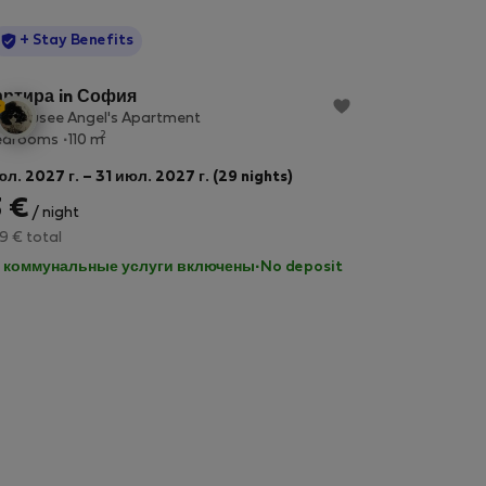
StayProtection
+ Stay Benefits
артира in София
t Housee Angel's Apartment
2
edrooms
110 m
юл. 2027 г. – 31 июл. 2027 г. (29 nights)
 €
/ night
9 € total
 коммунальные услуги включены
·
No deposit