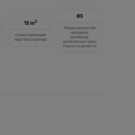
83
2
15 m
Общее количество
арендных
Самая маленькая
договоров,
квартира в аренду
заключенных через
Flatio в этом месте