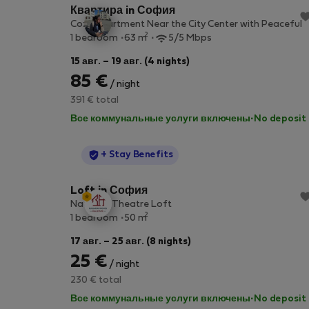
Квартира in София
Cozy Apartment Near the City Center with Peaceful
2
1 bedroom
63 m
5/5 Mbps
15 авг. – 19 авг. (4 nights)
85 €
/ night
391 € total
Все коммунальные услуги включены
·
No deposit
StayProtection
+ Stay Benefits
Loft in София
National Theatre Loft
2
1 bedroom
50 m
17 авг. – 25 авг. (8 nights)
25 €
/ night
230 € total
Все коммунальные услуги включены
·
No deposit