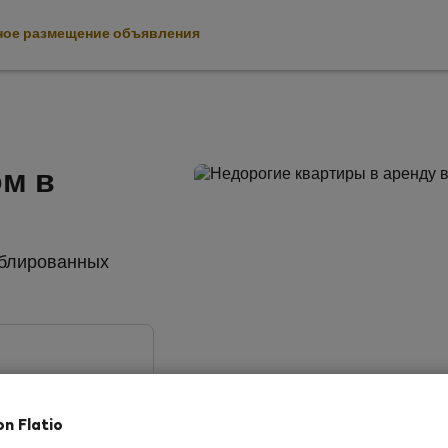
ное размещение объявления
ом в
еблированных
on Flatio