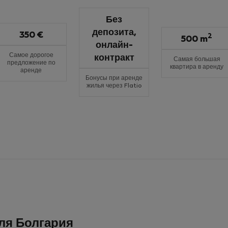
Без
депозита,
350 €
2
500 m
онлайн-
Самое дорогое
контракт
Самая большая
предложение по
квартира в аренду
аренде
Бонусы при аренде
жилья через Flatio
ля Болгария