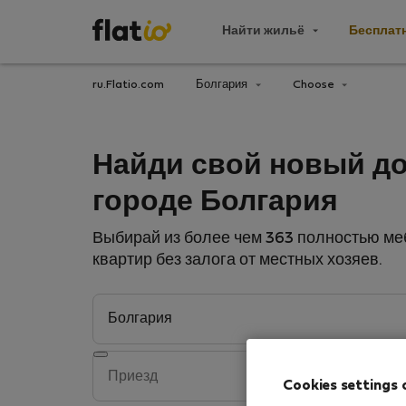
Найти жильё
Бесплат
ru.Flatio.com
Болгария
Choose
Найди свой новый д
городе Болгария
Выбирай из более чем 363 полностью м
квартир без залога от местных хозяев.
Cookies settings 