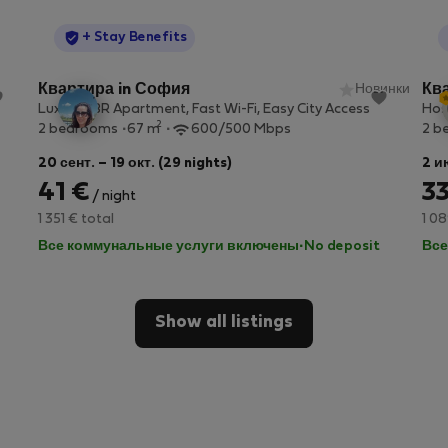
StayProtection
+ Stay Benefits
Квартира in София
Новинки
Кв
Luxury 2BR Apartment, Fast Wi-Fi, Easy City Access
Hos
2
2 bedrooms
67 m
600/500 Mbps
2 b
20 сент. – 19 окт. (29 nights)
2 и
41 €
33
/ night
1 351 € total
1 08
Все коммунальные услуги включены
·
No deposit
Все
Show all listings