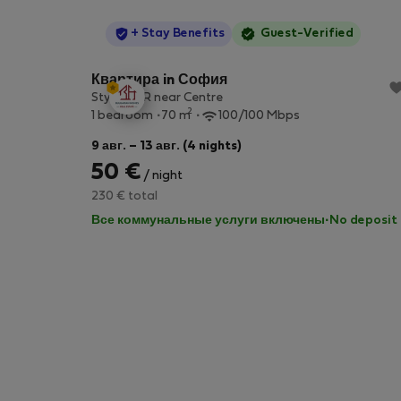
StayProtection
+ Stay Benefits
Guest-Verified
Квартира in София
Stylish 1BR near Centre
2
1 bedroom
70 m
100/100 Mbps
9 авг. – 13 авг. (4 nights)
50 €
/ night
230 € total
Все коммунальные услуги включены
·
No deposit