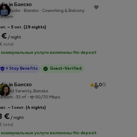
dio in Банско
vate Studio · Bansko · Coworking & Balcony
edroom
нт. – 5 окт. (29 nights)
 €
/ night
€ total
 коммунальные услуги включены
·
No deposit
StayProtection
+ Stay Benefits
Guest-Verified
dio in Банско
5.0
(1)
rtment Serenity, Bansko
2
edroom
35 m
90/70 Mbps
вг. – 1 сент. (4 nights)
8 €
/ night
€ total
 коммунальные услуги включены
·
No deposit