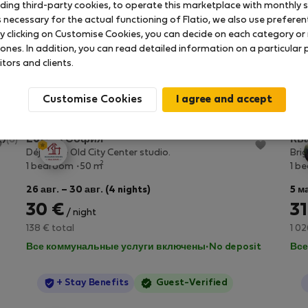
uding third-party cookies, to operate this marketplace with monthly st
necessary for the actual functioning of Flatio, we also use preferenti
y clicking on Customise Cookies, you can decide on each category or 
 ones. In addition, you can read detailed information on a particular
itors and clients.
де Болгария
Customise Cookies
StayProtection
+ Stay Benefits
Loft in София
Кв
.0
(6)
Déja Blue Old City Center studio.
Bri
2
1 bedroom
50 m
1 b
26 авг. – 30 авг. (4 nights)
5 м
30 €
31
/ night
138 € total
1 02
Все коммунальные услуги включены
·
No deposit
Все
StayProtection
+ Stay Benefits
Guest-Verified