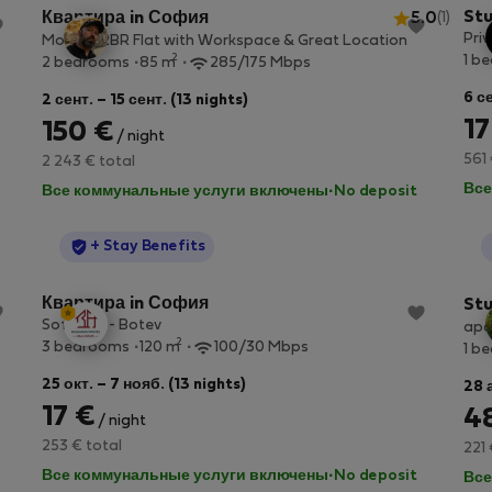
Stu
Квартира in София
5.0
(1)
Pri
Modern 2BR Flat with Workspace & Great Location
2
1 b
2 bedrooms
85 m
285/175 Mbps
6 се
2 сент. – 15 сент. (13 nights)
17
150 €
/ night
561 
2 243 € total
Все
Все коммунальные услуги включены
·
No deposit
StayProtection
+ Stay Benefits
Квартира in София
Stu
Sofia Inn - Botev
apa
2
3 bedrooms
120 m
100/30 Mbps
1 b
25 окт. – 7 нояб. (13 nights)
28 а
17 €
4
/ night
253 € total
221 
Все коммунальные услуги включены
·
No deposit
Все