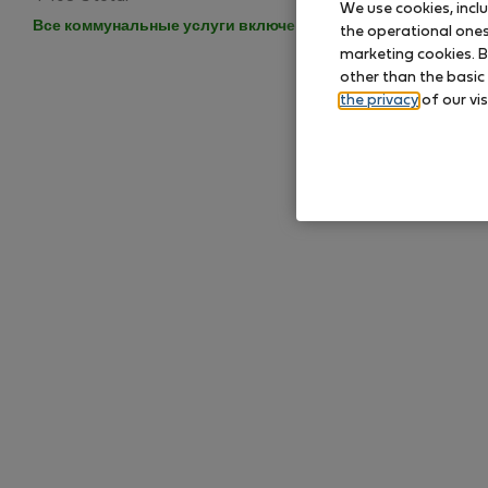
We use cookies, incl
Все коммунальные услуги включены
·
No deposit
the operational ones 
marketing cookies. B
other than the basic
the privacy
of our vis