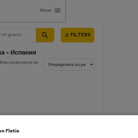
Меню
 of guests
FILTERS
ка - Испания
 Или посмотрите на
on Flatio