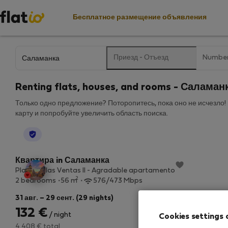
Бесплатное размещение объявления
Приезд
-
Отъезд
Number
Renting flats, houses, and rooms - Саламан
Только одно предложение? Поторопитесь, пока оно не исчезло!
карту и попробуйте увеличить область поиска.
StayProtection
Квартира in Саламанка
Plaza de las Ventas II - Agradable apartamento
2
2 bedrooms
56 m
576/473 Mbps
31 авг. – 29 сент. (29 nights)
132 €
/ night
Cookies settings 
4 408 € total