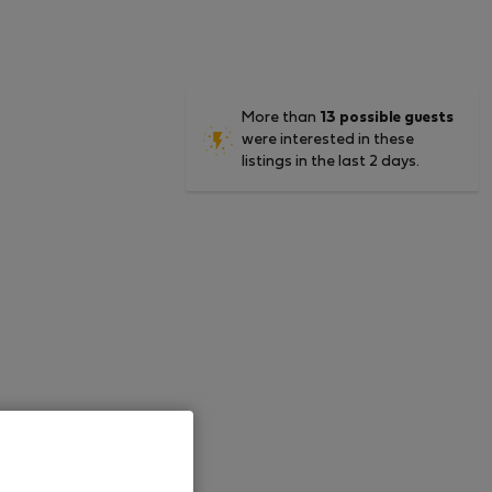
More than
13 possible guests
were interested in these
listings in the last 2 days.