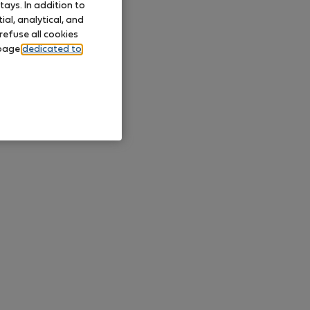
ays. In addition to
al, analytical, and
refuse all cookies
 page
dedicated to